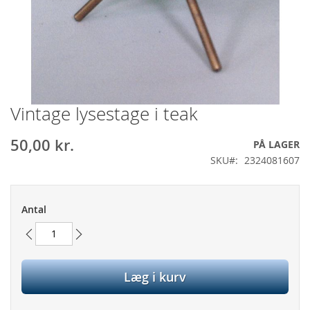
Vintage lysestage i teak
Gå
til
starten
50,00 kr.
PÅ LAGER
af
SKU
2324081607
billedgalleriet
Antal
Læg i kurv