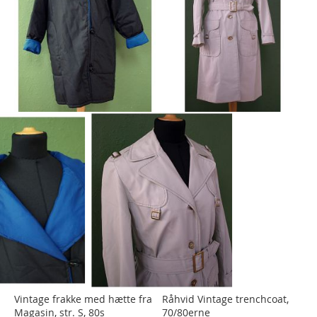
Vintage frakke med hætte fra
Råhvid Vintage trenchcoat,
Magasin, str. S, 80s
70/80erne