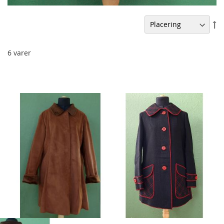
Fa
or
6
varer