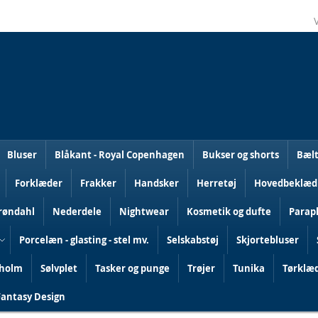
Bluser
Blåkant - Royal Copenhagen
Bukser og shorts
Bælt
Forklæder
Frakker
Handsker
Herretøj
Hovedbeklæd
Grøndahl
Nederdele
Nightwear
Kosmetik og dufte
Parap
Porcelæn - glasting - stel mv.
Selskabstøj
Skjortebluser
holm
Sølvplet
Tasker og punge
Trøjer
Tunika
Tørklæd
Fantasy Design