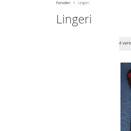
Forsiden
Lingeri
Lingeri
Skip
4
vare
to
product
list