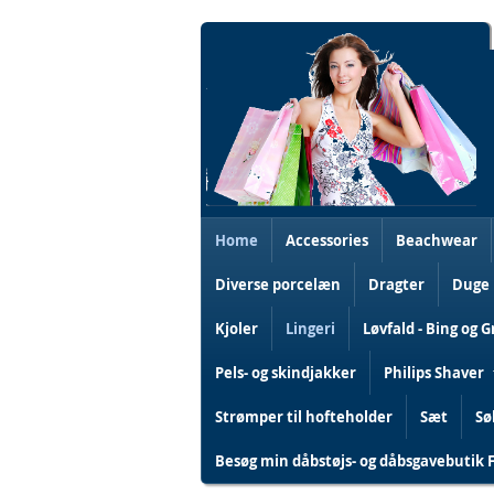
Skip
to
Content
Home
Accessories
Beachwear
Diverse porcelæn
Dragter
Duge
Kjoler
Lingeri
Løvfald - Bing og 
Pels- og skindjakker
Philips Shaver
Strømper til hofteholder
Sæt
Sø
Besøg min dåbstøjs- og dåbsgavebutik 