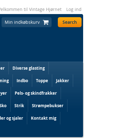
Velkommen til Vintage Hjørnet
Log ind
Min indkøbskurv
Search
er
Diverse glasting
ning
Indbo
Toppe
Jakker
lyer
Pels- og skindfrakker
Sko
Strik
Strømpebukser
er og sjaler
Kontakt mig