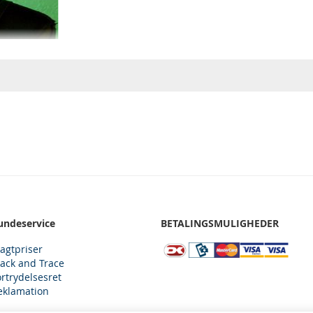
Vintage underkjole, str. 38/40, fra 70erne
undeservice
BETALINGSMULIGHEDER
0 kr.
ragtpriser
rack and Trace
ortrydelsesret
eklamation