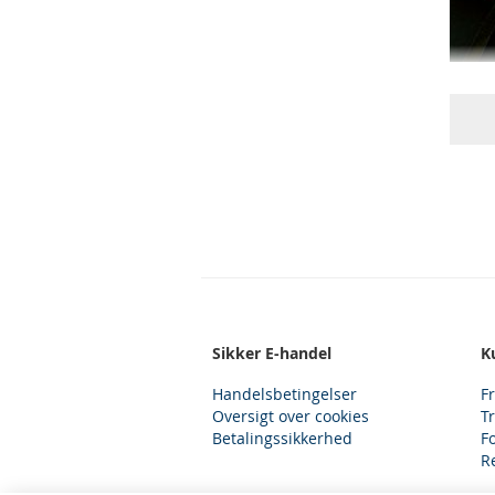
Sikker E-handel
K
100,0
Handelsbetingelser
F
Oversigt over cookies
T
Betalingssikkerhed
F
R